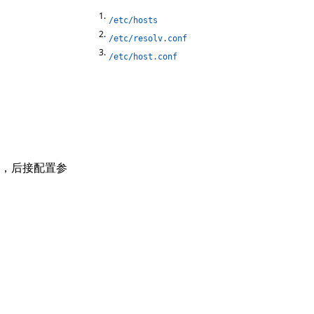
/etc/hosts
/etc/resolv.conf
/etc/host.conf
头，后接配置参