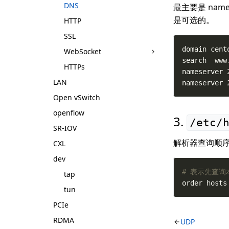
DNS
最主要是 name
是可选的。
HTTP
SSL
WebSocket
HTTPs
LAN
nameserver 
Open vSwitch
openflow
/etc/
SR-IOV
解析器查询顺
CXL
dev
# 表示先查询本
tap
order hosts
tun
PCIe
RDMA
UDP