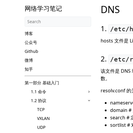
DNS
网络学习笔记
/etc/
博客
hosts 文件是
公众号
Github
/etc/
微博
知乎
该文件是 DN
数。
第一部分 基础入门
resolv.co
1.1 命令
1.2 协议
nameser
TCP
domain
search
VXLAN
sortli
UDP