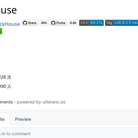
ouse
ickHouse
228
次
930
人