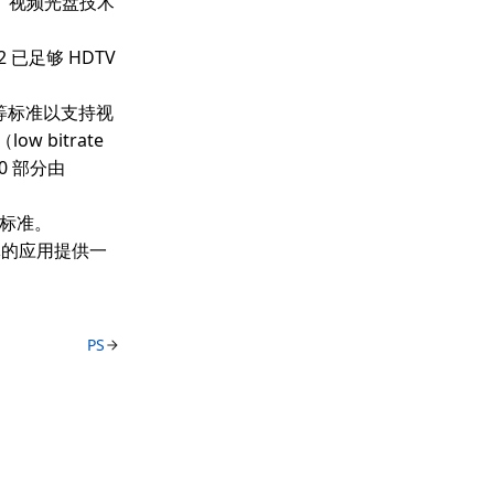
D
视频光盘技术
 已足够 HDTV
 等标准以支持视
w bitrate
10 部分由
述标准。
体的应用提供一
PS