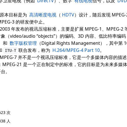
字卫星电视（例如
DirecTV
）、数字
有线电视
信号，以及
DV
：原本目标是为
高清晰度电视
（
HDTV
）设计，随后发现 MPEG-2
MPEG-3 的研发便中止。
2003 年发布的视讯压缩标准，主要是扩展 MPEG-1、MPEG-2
video/audio “objects”）的编码、3D 内容、低比特率编码（lo
ng）和
数字版权管理
（Digital Rights Management），其中第 
和
联合发布，称为
H.264/MPEG-4 Part 10
。
ITU-T
7：MPEG-7 并不是一个视讯压缩标准，它是一个多媒体内容的描
：MPEG-21 是一个正在制定中的标准，它的目标是为未来多媒
平台。
623
次
338
人