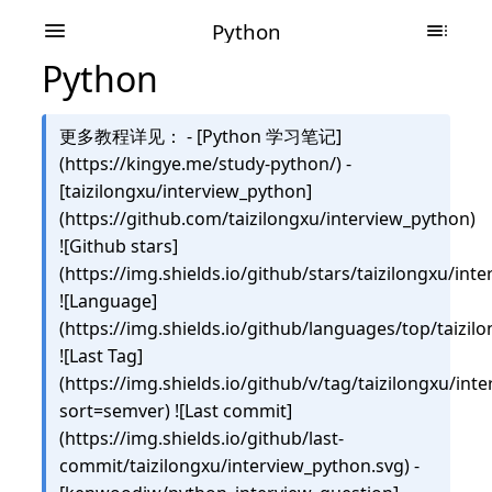
Python
Python
更多教程详见： - [Python 学习笔记]
(https://kingye.me/study-python/) -
[taizilongxu/interview_python]
(https://github.com/taizilongxu/interview_python)
![Github stars]
(https://img.shields.io/github/stars/taizilongxu/int
![Language]
(https://img.shields.io/github/languages/top/taizil
![Last Tag]
(https://img.shields.io/github/v/tag/taizilongxu/int
sort=semver) ![Last commit]
(https://img.shields.io/github/last-
commit/taizilongxu/interview_python.svg) -